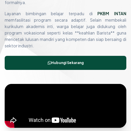
formalnya.
Layanan bimbingan belajar terpadu di
PKBM INTAN
memfasilitasi program secara adaptif. Selain membekali
kurikulum akademis inti, warga belajar juga didukung oleh
program vokasional seperti kelas **keahlian Barista** guna
mencetak lulusan mandiri yang kompeten dan siap bersaing di
sektor industri.
Hubungi Sekarang