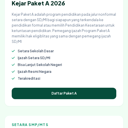
Kejar Paket A 2026
Kejar Paket A adalah program pendidikan pada jalur nonformal
setara dengan SD/MI bagi siapapun yang terkendala ke
pendidikan formal atau memilih Pendidikan Kesetaraan untuk
ketuntasan pendidikan. Pemegang ijazah Program Paket A
memiliki hak eligiblitas yang sama dengan pemegang ijazah
SD/MI
Setara Sekolah Dasar
Ijazah Setara SD/MI
Bisa Lanjut Sekolah Negeri
Ijazah Resmi Negara
Terakreditasi
Daftar Paket A
SETARA SMP/MTS