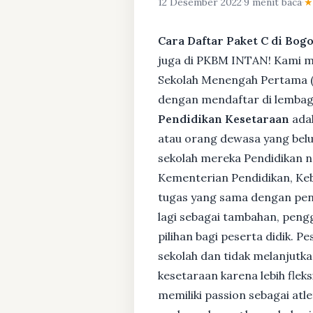
12 Desember 2022
·
9 menit baca
·
Cara Daftar Paket C di Bogo
juga di PKBM INTAN! Kami me
Sekolah Menengah Pertama (S
dengan mendaftar di lembaga
Pendidikan Kesetaraan
adal
atau orang dewasa yang bel
sekolah mereka Pendidikan no
Kementerian Pendidikan, Keb
tugas yang sama dengan pendi
lagi sebagai tambahan, pengg
pilihan bagi peserta didik. 
sekolah dan tidak melanjutka
kesetaraan karena lebih fle
memiliki passion sebagai atl