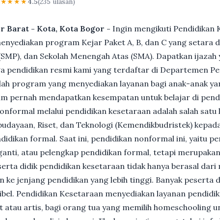
★★★★★
4.5
(235 ulasan)
r Barat - Kota, Kota Bogor -
Ingin mengikuti Pendidikan
nyediakan program Kejar Paket A, B, dan C yang setara d
MP), dan Sekolah Menengah Atas (SMA). Dapatkan ijazah y
 pendidikan resmi kami yang terdaftar di Departemen Pe
ah program yang menyediakan layanan bagi anak-anak ya
um pernah mendapatkan kesempatan untuk belajar di pend
nformal melalui pendidikan kesetaraan adalah salah satu 
udayaan, Riset, dan Teknologi (Kemendikbudristek) kepada
dikan formal. Saat ini, pendidikan nonformal ini, yaitu p
anti, atau pelengkap pendidikan formal, tetapi merupakan 
Peserta didik pendidikan kesetaraan tidak hanya berasal dar
n ke jenjang pendidikan yang lebih tinggi. Banyak peserta 
ksibel. Pendidikan Kesetaraan menyediakan layanan pendidi
et atau artis, bagi orang tua yang memilih homeschooling u