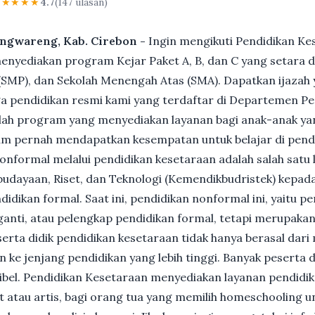
★★★★★
4.7
(147 ulasan)
angwareng, Kab. Cirebon -
Ingin mengikuti Pendidikan Ke
nyediakan program Kejar Paket A, B, dan C yang setara d
MP), dan Sekolah Menengah Atas (SMA). Dapatkan ijazah y
 pendidikan resmi kami yang terdaftar di Departemen Pe
ah program yang menyediakan layanan bagi anak-anak ya
um pernah mendapatkan kesempatan untuk belajar di pend
nformal melalui pendidikan kesetaraan adalah salah satu 
udayaan, Riset, dan Teknologi (Kemendikbudristek) kepada
dikan formal. Saat ini, pendidikan nonformal ini, yaitu p
anti, atau pelengkap pendidikan formal, tetapi merupakan 
Peserta didik pendidikan kesetaraan tidak hanya berasal dar
n ke jenjang pendidikan yang lebih tinggi. Banyak peserta 
ksibel. Pendidikan Kesetaraan menyediakan layanan pendidi
et atau artis, bagi orang tua yang memilih homeschooling u