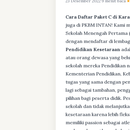
23 Desember 2022
·
9 menit baca
·
Cara Daftar Paket C di Kar
juga di PKBM INTAN! Kami me
Sekolah Menengah Pertama (S
dengan mendaftar di lembaga
Pendidikan Kesetaraan
adal
atau orang dewasa yang bel
sekolah mereka Pendidikan no
Kementerian Pendidikan, Keb
tugas yang sama dengan pendi
lagi sebagai tambahan, pengg
pilihan bagi peserta didik. 
sekolah dan tidak melanjutka
kesetaraan karena lebih fle
memiliki passion sebagai atl