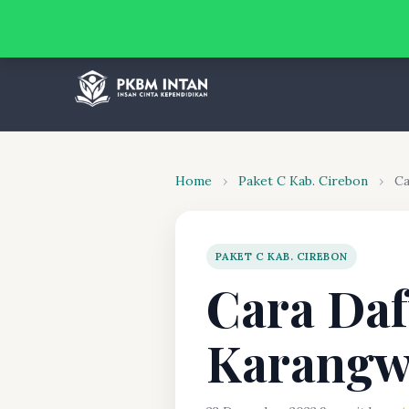
Home
›
Paket C Kab. Cirebon
›
Ca
PAKET C KAB. CIREBON
Cara Daf
Karangw