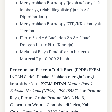
Menyerahkan Fotocopy Ijazah sebanyak 2
lembar yg telah dilegalisir (Ijazah Asli
Diperlihatkan)
Menyerahkan Fotocopy KTP/KK sebanyak
1 lembar
Photo 3 x 4 = 6 Buah dan 2 x 3 = 2 buah
Dengan Latar Biru (Kemeja)
Melunasi Biaya Pendaftaran beserta
Materai Rp. 10.000 2 buah
Penerimaan Peserta Didik Baru
(PPDB) PKBM
INTAN Sudah Dibuka, Silahkan menghubungi
kontak berikut :
PKBM INTAN
Nomor Pokok
Sekolah Nasional (NPSN) : P9948537
Jalan Pesona
Raya, Perum Graha Pesona Blok A No 6,
Cisaranten Wetan, Cinambo, di Leles, Kab.
Garut, Jawa Barat 40293, Indonesia