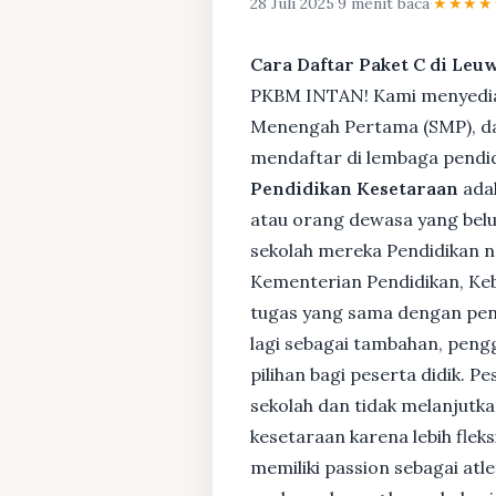
28 Juli 2025
·
9 menit baca
·
★★★★
Cara Daftar Paket C di Leu
PKBM INTAN! Kami menyediaka
Menengah Pertama (SMP), da
mendaftar di lembaga pendid
Pendidikan Kesetaraan
adal
atau orang dewasa yang bel
sekolah mereka Pendidikan no
Kementerian Pendidikan, Keb
tugas yang sama dengan pendi
lagi sebagai tambahan, pengg
pilihan bagi peserta didik. 
sekolah dan tidak melanjutka
kesetaraan karena lebih fle
memiliki passion sebagai atl