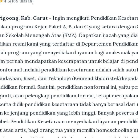
★
4.5
(185 ulasan)
wigoong, Kab. Garut -
Ingin mengikuti Pendidikan Kesetar
n program Kejar Paket A, B, dan C yang setara dengan S
n Sekolah Menengah Atas (SMA). Dapatkan ijazah yang dia
ikan resmi kami yang terdaftar di Departemen Pendidikan
ah program yang menyediakan layanan bagi anak-anak ya
um pernah mendapatkan kesempatan untuk belajar di pend
nformal melalui pendidikan kesetaraan adalah salah satu 
udayaan, Riset, dan Teknologi (Kemendikbudristek) kepada
dikan formal. Saat ini, pendidikan nonformal ini, yaitu p
anti, atau pelengkap pendidikan formal, tetapi merupakan 
Peserta didik pendidikan kesetaraan tidak hanya berasal dar
n ke jenjang pendidikan yang lebih tinggi. Banyak peserta 
ksibel. Pendidikan Kesetaraan menyediakan layanan pendidi
et atau artis, bagi orang tua yang memilih homeschooling u