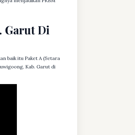
dangnya menjadikan PKBM
. Garut Di
n baik itu Paket A (Setara
euwigoong, Kab. Garut di