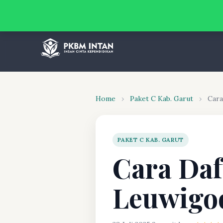
Home
›
Paket C Kab. Garut
›
Cara
PAKET C KAB. GARUT
Cara Daf
Leuwigoo