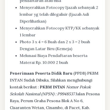
pendaftaran atau bisa
Menyerahkan Fotocopy Ijazah sebanyak 2
lembar yg telah dilegalisir (Ijazah Asli
Diperlihatkan)
Menyerahkan Fotocopy KTP/KK sebanyak
1 lembar
Photo 3 x 4 = 6 Buah dan 2 x 3 = 2 buah
Dengan Latar Biru (Kemeja)
Melunasi Biaya Pendaftaran beserta
Materai Rp. 10.000 2 buah
Penerimaan Peserta Didik Baru
(PPDB) PKBM
INTAN Sudah Dibuka, Silahkan menghubungi
kontak berikut :
PKBM INTAN
Nomor Pokok
Sekolah Nasional (NPSN) : P9948537
Jalan Pesona
Raya, Perum Graha Pesona Blok A No 6,
Cisaranten Wetan, Cinambo, di Pacet, Kab.