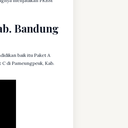
dangnya menjadikan PKBM
Kab. Bandung
idikan baik itu Paket A
et C di Pameungpeuk, Kab.