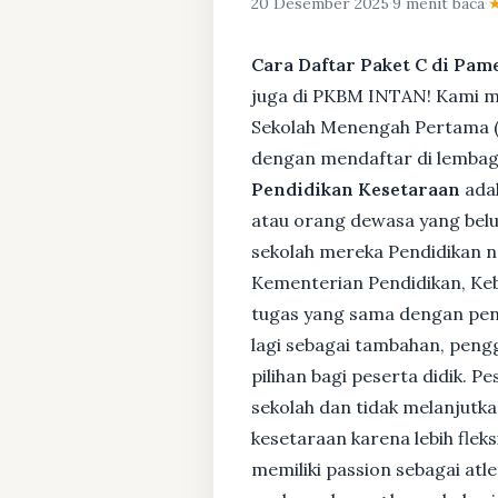
20 Desember 2025
·
9 menit baca
·
Cara Daftar Paket C di Pa
juga di PKBM INTAN! Kami me
Sekolah Menengah Pertama (S
dengan mendaftar di lembaga
Pendidikan Kesetaraan
adal
atau orang dewasa yang bel
sekolah mereka Pendidikan no
Kementerian Pendidikan, Keb
tugas yang sama dengan pendi
lagi sebagai tambahan, pengg
pilihan bagi peserta didik. 
sekolah dan tidak melanjutka
kesetaraan karena lebih fle
memiliki passion sebagai atl