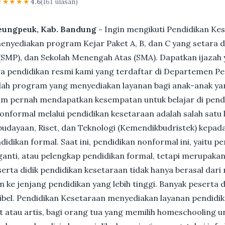
★★★★★
4.6
(161 ulasan)
meungpeuk, Kab. Bandung -
Ingin mengikuti Pendidikan Ke
nyediakan program Kejar Paket A, B, dan C yang setara d
MP), dan Sekolah Menengah Atas (SMA). Dapatkan ijazah y
 pendidikan resmi kami yang terdaftar di Departemen Pe
ah program yang menyediakan layanan bagi anak-anak ya
um pernah mendapatkan kesempatan untuk belajar di pend
nformal melalui pendidikan kesetaraan adalah salah satu 
udayaan, Riset, dan Teknologi (Kemendikbudristek) kepada
dikan formal. Saat ini, pendidikan nonformal ini, yaitu p
anti, atau pelengkap pendidikan formal, tetapi merupakan 
Peserta didik pendidikan kesetaraan tidak hanya berasal dar
n ke jenjang pendidikan yang lebih tinggi. Banyak peserta 
ksibel. Pendidikan Kesetaraan menyediakan layanan pendidi
et atau artis, bagi orang tua yang memilih homeschooling u