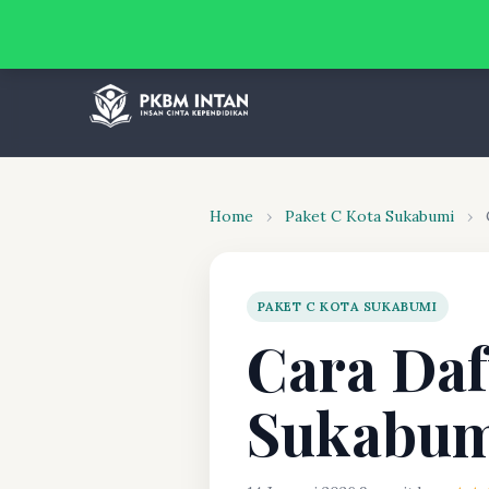
Home
›
Paket C Kota Sukabumi
›
PAKET C KOTA SUKABUMI
Cara Daf
Sukabu