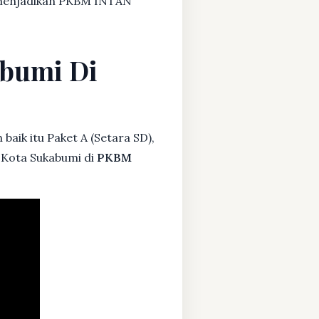
a menjadikan PKBM INTAN
abumi Di
baik itu Paket A (Setara SD),
, Kota Sukabumi di
PKBM