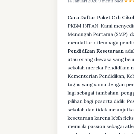
14 Januari 2026
·
9 menit baca
·
★★
Cara Daftar Paket C di Ciko
PKBM INTAN! Kami menyediaka
Menengah Pertama (SMP), da
mendaftar di lembaga pendid
Pendidikan Kesetaraan
adal
atau orang dewasa yang bel
sekolah mereka Pendidikan no
Kementerian Pendidikan, Keb
tugas yang sama dengan pendi
lagi sebagai tambahan, pengg
pilihan bagi peserta didik. 
sekolah dan tidak melanjutka
kesetaraan karena lebih fle
memiliki passion sebagai atl