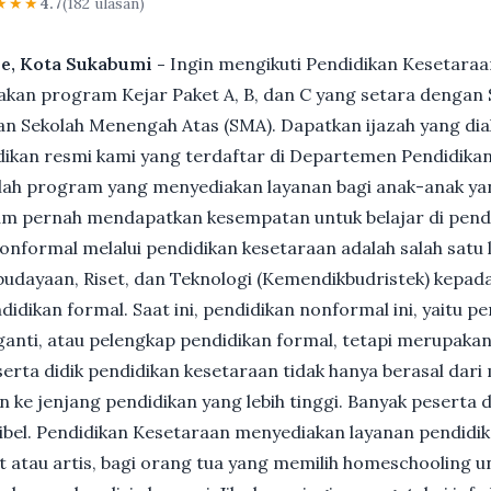
★★★
4.7
(182 ulasan)
le, Kota Sukabumi -
Ingin mengikuti Pendidikan Kesetaraa
n program Kejar Paket A, B, dan C yang setara dengan S
n Sekolah Menengah Atas (SMA). Dapatkan ijazah yang dia
ikan resmi kami yang terdaftar di Departemen Pendidikan
ah program yang menyediakan layanan bagi anak-anak ya
um pernah mendapatkan kesempatan untuk belajar di pend
nformal melalui pendidikan kesetaraan adalah salah satu 
udayaan, Riset, dan Teknologi (Kemendikbudristek) kepada
dikan formal. Saat ini, pendidikan nonformal ini, yaitu p
anti, atau pelengkap pendidikan formal, tetapi merupakan 
Peserta didik pendidikan kesetaraan tidak hanya berasal dar
n ke jenjang pendidikan yang lebih tinggi. Banyak peserta 
ksibel. Pendidikan Kesetaraan menyediakan layanan pendidi
et atau artis, bagi orang tua yang memilih homeschooling u