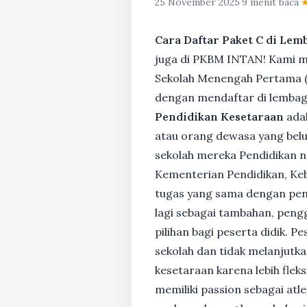
25 November 2025
·
9 menit baca
·
Cara Daftar Paket C di Lem
juga di PKBM INTAN! Kami me
Sekolah Menengah Pertama (S
dengan mendaftar di lembaga
Pendidikan Kesetaraan
adal
atau orang dewasa yang bel
sekolah mereka Pendidikan no
Kementerian Pendidikan, Keb
tugas yang sama dengan pendi
lagi sebagai tambahan, pengg
pilihan bagi peserta didik. 
sekolah dan tidak melanjutka
kesetaraan karena lebih fle
memiliki passion sebagai atl