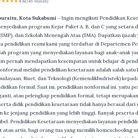
★★★★★
4.6
(146 ulasan)
bursitu, Kota Sukabumi -
Ingin mengikuti Pendidikan Kes
nyediakan program Kejar Paket A, B, dan C yang setara d
MP), dan Sekolah Menengah Atas (SMA). Dapatkan ijazah y
 pendidikan resmi kami yang terdaftar di Departemen Pe
ah program yang menyediakan layanan bagi anak-anak ya
um pernah mendapatkan kesempatan untuk belajar di pend
nformal melalui pendidikan kesetaraan adalah salah satu 
udayaan, Riset, dan Teknologi (Kemendikbudristek) kepada
dikan formal. Saat ini, pendidikan nonformal ini, yaitu p
anti, atau pelengkap pendidikan formal, tetapi merupakan 
Peserta didik pendidikan kesetaraan tidak hanya berasal dar
n ke jenjang pendidikan yang lebih tinggi. Banyak peserta 
ksibel. Pendidikan Kesetaraan menyediakan layanan pendidi
et atau artis, bagi orang tua yang memilih homeschooling u