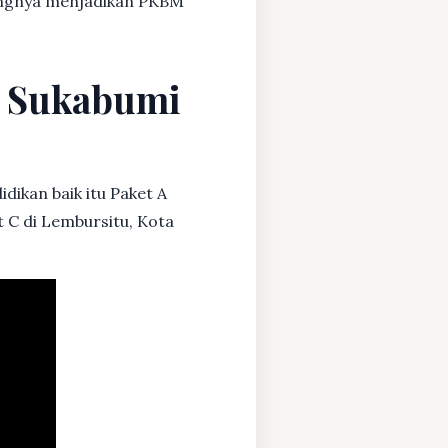
dangnya menjadikan PKBM
a Sukabumi
dikan baik itu Paket A
t C di Lembursitu, Kota