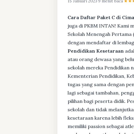
15 Januari 2023
·
9 menit baca
·
★★
Cara Daftar Paket C di Ci
juga di PKBM INTAN! Kami me
Sekolah Menengah Pertama (S
dengan mendaftar di lembaga
Pendidikan Kesetaraan
adal
atau orang dewasa yang bel
sekolah mereka Pendidikan no
Kementerian Pendidikan, Keb
tugas yang sama dengan pendi
lagi sebagai tambahan, pengg
pilihan bagi peserta didik. 
sekolah dan tidak melanjutka
kesetaraan karena lebih fle
memiliki passion sebagai atl