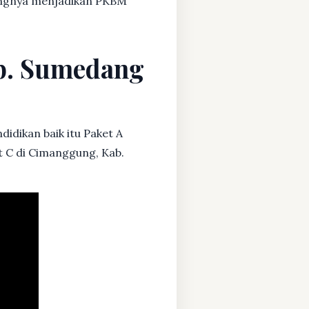
dangnya menjadikan PKBM
ab. Sumedang
idikan baik itu Paket A
t C di Cimanggung, Kab.