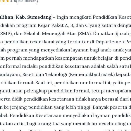
★★★
4.8
(153 ulasan)
ulihan, Kab. Sumedang -
Ingin mengikuti Pendidikan Kese
akan program Kejar Paket A, B, dan C yang setara dengan
MP), dan Sekolah Menengah Atas (SMA). Dapatkan ijazah y
 pendidikan resmi kami yang terdaftar di Departemen Pe
ah program yang menyediakan layanan bagi anak-anak ya
um pernah mendapatkan kesempatan untuk belajar di pend
nformal melalui pendidikan kesetaraan adalah salah satu 
udayaan, Riset, dan Teknologi (Kemendikbudristek) kepada
dikan formal. Saat ini, pendidikan nonformal ini, yaitu p
anti, atau pelengkap pendidikan formal, tetapi merupakan 
Peserta didik pendidikan kesetaraan tidak hanya berasal dar
n ke jenjang pendidikan yang lebih tinggi. Banyak peserta 
ksibel. Pendidikan Kesetaraan menyediakan layanan pendidi
et atau artis, bagi orang tua yang memilih homeschooling u