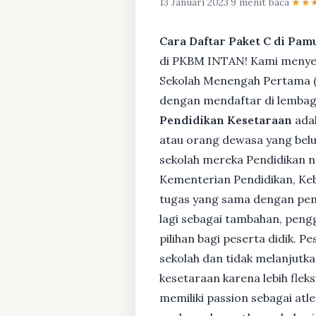
13 Januari 2023
·
9 menit baca
·
★★
Cara Daftar Paket C di Pam
di PKBM INTAN! Kami menyedi
Sekolah Menengah Pertama (S
dengan mendaftar di lembaga
Pendidikan Kesetaraan
adal
atau orang dewasa yang bel
sekolah mereka Pendidikan no
Kementerian Pendidikan, Keb
tugas yang sama dengan pendi
lagi sebagai tambahan, pengg
pilihan bagi peserta didik. 
sekolah dan tidak melanjutka
kesetaraan karena lebih fle
memiliki passion sebagai atl